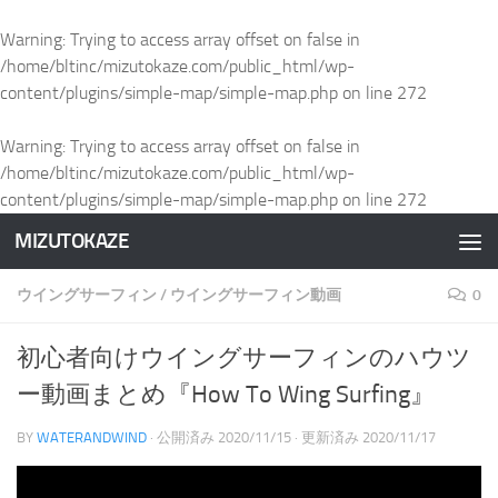
Warning
: Trying to access array offset on false in
/home/bltinc/mizutokaze.com/public_html/wp-
content/plugins/simple-map/simple-map.php
on line
272
Warning
: Trying to access array offset on false in
/home/bltinc/mizutokaze.com/public_html/wp-
content/plugins/simple-map/simple-map.php
on line
272
MIZUTOKAZE
コンテンツへスキップ
ウイングサーフィン
/
ウイングサーフィン動画
0
初心者向けウイングサーフィンのハウツ
ー動画まとめ『How To Wing Surfing』
BY
WATERANDWIND
· 公開済み
2020/11/15
· 更新済み
2020/11/17