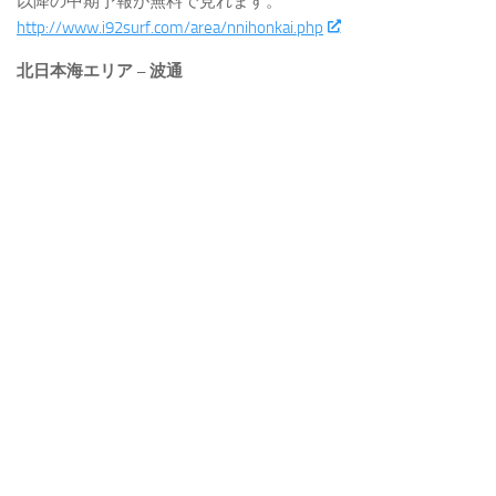
以降の中期予報が無料で見れます。
http://www.i92surf.com/area/nnihonkai.php
北日本海エリア – 波通
毎日更新される北日本海エリアの当日の波情報の概況と翌日
以降の中期予報が無料で見れます。
http://www.i92surf.com/area/knihonkai.php
日本海 山陰～北陸エリアのライブカメ
ラ
福井県坂井市 三国サンセットビーチ ライブカメラ
https://youtu.be/RthnxcNt4Mg
福井県南条郡 河野海水浴場 ライブカメラ
https://youtu.be/TxwzTHjINO8
日本海 山陰～北陸エリアのポイント