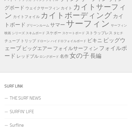
カイトサーフィ
グボード
ウェイクサーフィン
カイト
カイトボーディング
ン
カイ
カイトフォイル
サーフィン
トボード
サマー
グリーンルーム
サーフィン
スケボー
ストラップレス
映画
シリーズ
スキムボード
スケートボード
タヒチ
ビッグウ
ビキニ
チューブ
トリップ
ドローン
ハイドロフォイルボード
ェーブ
フォイルボ
ビッグエアー
フォイルサーフィン
女の子
ード
長編
レッドブル
名作
ロングボード
SURF LINK
THE SURF NEWS
SURFIN’ LIFE
Surfline