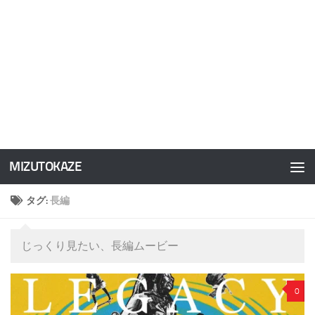
MIZUTOKAZE
コンテンツへスキップ
タグ:
長編
じっくり見たい、長編ムービー
0