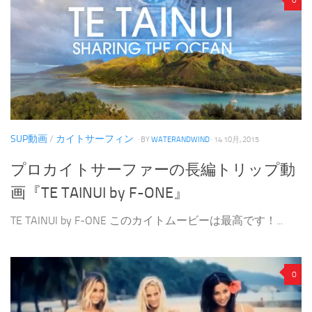
0
SUP動画
/
カイトサーフィン
· BY
WATERANDWIND
· 14 10月, 2015
プロカイトサーファーの長編トリップ動
画『TE TAINUI by F-ONE』
TE TAINUI by F-ONE このカイトムービーは最高です！...
0