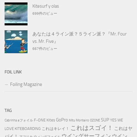
Kitesurf y olas
699件のビュー
あなたは４ライン派？５ライン派？『Mr. Four
vs. Mr. Five』
667件のビュー
FOIL LINK
Foiling Magazine
TAG
GoPro
SUP
F-ONE Kites
YES WE
Cabrinha
eフォイル
Mitu Monteiro
OZONE
これはスゴイ！
これはヤ
LOVE KITEBOARDING
これはキレイ！
ウイングサーフィン
ウイン
バイ！
アフリカ
ウィングフォイル